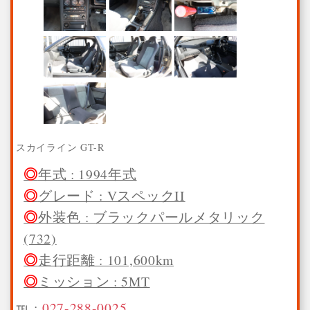
スカイライン GT-R
年式 : 1994年式
グレード : VスペックII
外装色 : ブラックパールメタリック
(732)
走行距離 : 101,600km
ミッション : 5MT
℡ :
027-288-0025