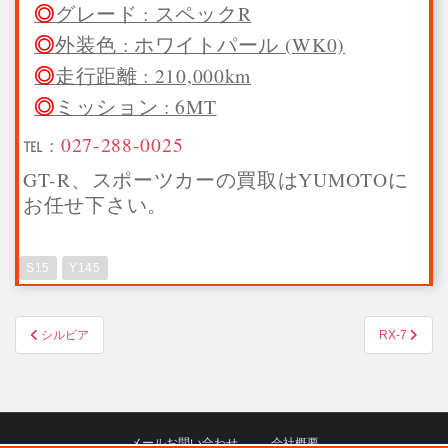
グレード : スペックR
外装色 : ホワイトパール (WK0)
走行距離 : 210,000km
ミッション : 6MT
℡ :
027-288-0025
GT-R、スポーツカーの買取はYUMOTOに
お任せ下さい。
S15
Y145
投
シルビア
RX-7
稿
ナ
ビ
ゲ
メールお問い合わせ
会社概要