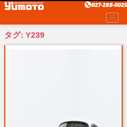
S
k
i
TOGGLE
p
t
タグ:
Y239
o
m
a
i
n
c
o
n
t
e
n
t