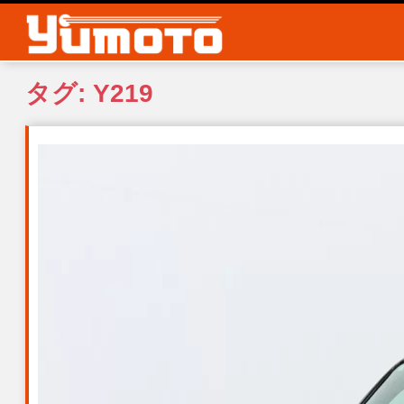
S
k
i
p
タグ:
Y219
t
o
m
a
i
n
c
o
n
t
e
n
t