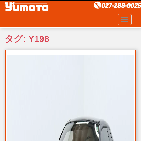
S
k
i
TOGGLE
p
t
タグ:
Y198
o
m
a
i
n
c
o
n
t
e
n
t