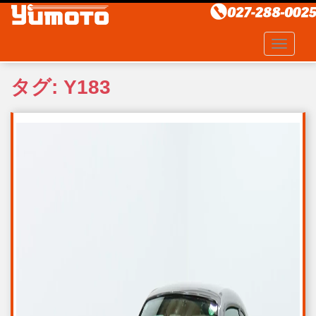
S
k
i
TOGGLE
p
t
タグ:
Y183
o
m
a
i
n
c
o
n
t
e
n
t