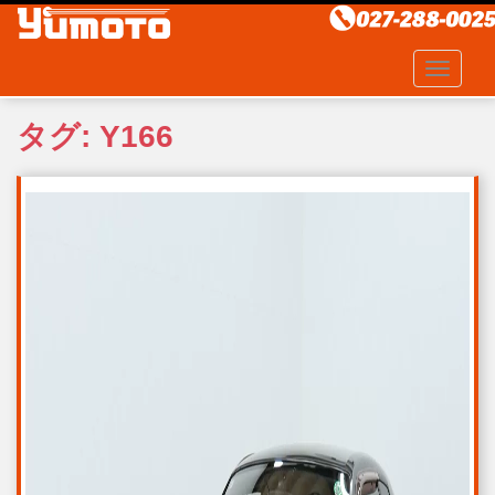
S
k
i
TOGGLE
p
t
タグ:
Y166
o
m
a
i
n
c
o
n
t
e
n
t