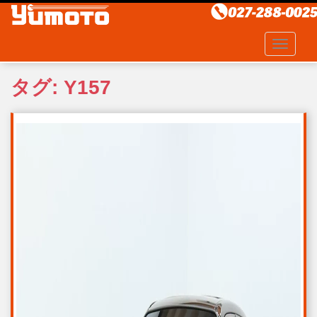
S
k
i
TOGGLE
p
t
タグ:
Y157
o
m
a
i
n
c
o
n
t
e
n
t