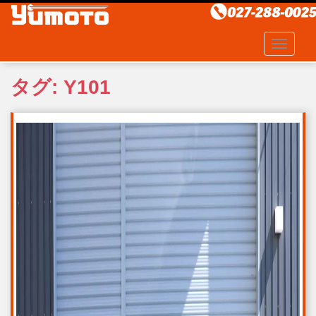
S
k
i
TOGGLE
p
t
タグ:
Y101
o
m
a
i
n
c
o
n
t
e
n
t