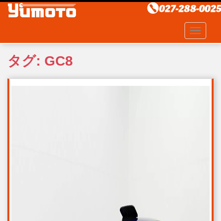
S
k
i
TOGGLE
p
t
タグ:
GC8
o
m
a
i
n
c
o
n
t
e
n
t