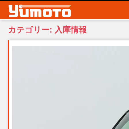
S
k
i
p
カテゴリー:
入庫情報
t
o
m
a
i
n
c
o
n
t
e
n
t